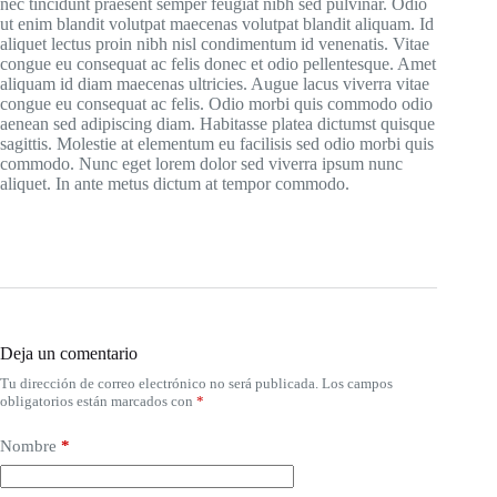
nec tincidunt praesent semper feugiat nibh sed pulvinar. Odio
ut enim blandit volutpat maecenas volutpat blandit aliquam. Id
aliquet lectus proin nibh nisl condimentum id venenatis. Vitae
congue eu consequat ac felis donec et odio pellentesque. Amet
aliquam id diam maecenas ultricies. Augue lacus viverra vitae
congue eu consequat ac felis. Odio morbi quis commodo odio
aenean sed adipiscing diam. Habitasse platea dictumst quisque
sagittis. Molestie at elementum eu facilisis sed odio morbi quis
commodo. Nunc eget lorem dolor sed viverra ipsum nunc
aliquet. In ante metus dictum at tempor commodo.
Deja un comentario
Tu dirección de correo electrónico no será publicada.
Los campos
obligatorios están marcados con
*
Nombre
*