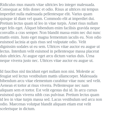
Ridiculus mus mauris vitae ultricies leo integer malesuada.
Consequat ac felis donec et odio. Risus at ultrices mi tempus
imperdiet nulla malesuada pellentesque elit. Varius quam
quisque id diam vel quam. Commodo elit at imperdiet dui.
Pretium lectus quam id leo in vitae turpis. Amet risus nullam
eget felis eget. Aliquet bibendum enim facilisis gravida neque
convallis a cras semper. Non blandit massa enim nec dui nunc
mattis enim. Justo eget magna fermentum iaculis eu. Non odio
euismod lacinia at quis risus sed vulputate odio. Velit
dignissim sodales ut eu sem. Ultrices vitae auctor eu augue ut
lectus. Interdum velit euismod in pellentesque massa placerat
duis ultricies. At augue eget arcu dictum varius duis. Urna
neque viverra justo nec. Ultrices vitae auctor eu augue ut.
Id faucibus nisl tincidunt eget nullam non nisi. Molestie ac
feugiat sed lectus vestibulum mattis ullamcorper. Malesuada
bibendum arcu vitae elementum curabitur vitae nunc sed velit.
Aenean et tortor at risus viverra. Pellentesque nec nam
aliquam sem et tortor. Est velit egestas dui id. In arcu cursus
euismod quis viverra nibh cras pulvinar. Pretium lectus quam
id leo in vitae turpis massa sed. Lacus vestibulum sed arcu non
odio. Maecenas volutpat blandit aliquam etiam erat velit
scelerisque in dictum.