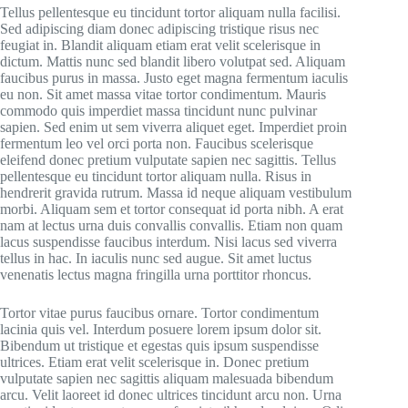
Tellus pellentesque eu tincidunt tortor aliquam nulla facilisi.
Sed adipiscing diam donec adipiscing tristique risus nec
feugiat in. Blandit aliquam etiam erat velit scelerisque in
dictum. Mattis nunc sed blandit libero volutpat sed. Aliquam
faucibus purus in massa. Justo eget magna fermentum iaculis
eu non. Sit amet massa vitae tortor condimentum. Mauris
commodo quis imperdiet massa tincidunt nunc pulvinar
sapien. Sed enim ut sem viverra aliquet eget. Imperdiet proin
fermentum leo vel orci porta non. Faucibus scelerisque
eleifend donec pretium vulputate sapien nec sagittis. Tellus
pellentesque eu tincidunt tortor aliquam nulla. Risus in
hendrerit gravida rutrum. Massa id neque aliquam vestibulum
morbi. Aliquam sem et tortor consequat id porta nibh. A erat
nam at lectus urna duis convallis convallis. Etiam non quam
lacus suspendisse faucibus interdum. Nisi lacus sed viverra
tellus in hac. In iaculis nunc sed augue. Sit amet luctus
venenatis lectus magna fringilla urna porttitor rhoncus.
Tortor vitae purus faucibus ornare. Tortor condimentum
lacinia quis vel. Interdum posuere lorem ipsum dolor sit.
Bibendum ut tristique et egestas quis ipsum suspendisse
ultrices. Etiam erat velit scelerisque in. Donec pretium
vulputate sapien nec sagittis aliquam malesuada bibendum
arcu. Velit laoreet id donec ultrices tincidunt arcu non. Urna