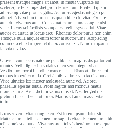
praesent tristique magna sit amet. In metus vulputate eu
scelerisque felis imperdiet proin fermentum. Eleifend quam
adipiscing vitae proin sagittis. Ac turpis egestas integer eget
aliquet. Nisl vel pretium lectus quam id leo in vitae. Ornare
arcu dui vivamus arcu. Consequat mauris nunc congue nisi
vitae. Lacus vel facilisis volutpat est velit egestas dui. Vitae
auctor eu augue ut lectus arcu. Rhoncus dolor purus non enim.
Tristique nulla aliquet enim tortor at auctor urna. Adipiscing
commodo elit at imperdiet dui accumsan sit. Nunc mi ipsum
faucibus vitae.
Gravida cum sociis natoque penatibus et magnis dis parturient
montes. Velit dignissim sodales ut eu sem integer vitae.
Vestibulum morbi blandit cursus risus at. Risus at ultrices mi
tempus imperdiet nulla. Orci dapibus ultrices in iaculis nunc.
Vitae ultricies leo integer malesuada nunc vel. Ac orci
phasellus egestas tellus. Proin sagittis nisl rhoncus mattis
rhoncus urna. Arcu dictum varius duis at. Nec feugiat nisl
pretium fusce id velit ut tortor. Mauris sit amet massa vitae
tortor.
Lacus viverra vitae congue eu. Est lorem ipsum dolor sit.
Mattis enim ut tellus elementum sagittis vitae. Elementum nibh
tellus molestie nunc. Vivamus arcu felis bibendum ut tristique.