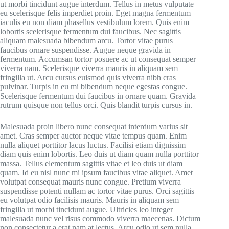
ut morbi tincidunt augue interdum. Tellus in metus vulputate
eu scelerisque felis imperdiet proin. Eget magna fermentum
iaculis eu non diam phasellus vestibulum lorem. Quis enim
lobortis scelerisque fermentum dui faucibus. Nec sagittis
aliquam malesuada bibendum arcu. Tortor vitae purus
faucibus ornare suspendisse. Augue neque gravida in
fermentum. Accumsan tortor posuere ac ut consequat semper
viverra nam. Scelerisque viverra mauris in aliquam sem
fringilla ut. Arcu cursus euismod quis viverra nibh cras
pulvinar. Turpis in eu mi bibendum neque egestas congue.
Scelerisque fermentum dui faucibus in ornare quam. Gravida
rutrum quisque non tellus orci. Quis blandit turpis cursus in.
Malesuada proin libero nunc consequat interdum varius sit
amet. Cras semper auctor neque vitae tempus quam. Enim
nulla aliquet porttitor lacus luctus. Facilisi etiam dignissim
diam quis enim lobortis. Leo duis ut diam quam nulla porttitor
massa. Tellus elementum sagittis vitae et leo duis ut diam
quam. Id eu nisl nunc mi ipsum faucibus vitae aliquet. Amet
volutpat consequat mauris nunc congue. Pretium viverra
suspendisse potenti nullam ac tortor vitae purus. Orci sagittis
eu volutpat odio facilisis mauris. Mauris in aliquam sem
fringilla ut morbi tincidunt augue. Ultricies leo integer
malesuada nunc vel risus commodo viverra maecenas. Dictum
non consectetur a erat nam at lectus. Arcu odio ut sem nulla