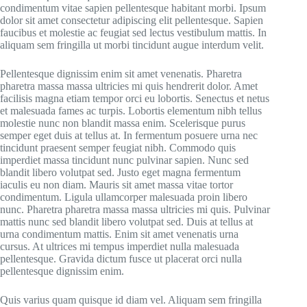
condimentum vitae sapien pellentesque habitant morbi. Ipsum
dolor sit amet consectetur adipiscing elit pellentesque. Sapien
faucibus et molestie ac feugiat sed lectus vestibulum mattis. In
aliquam sem fringilla ut morbi tincidunt augue interdum velit.
Pellentesque dignissim enim sit amet venenatis. Pharetra
pharetra massa massa ultricies mi quis hendrerit dolor. Amet
facilisis magna etiam tempor orci eu lobortis. Senectus et netus
et malesuada fames ac turpis. Lobortis elementum nibh tellus
molestie nunc non blandit massa enim. Scelerisque purus
semper eget duis at tellus at. In fermentum posuere urna nec
tincidunt praesent semper feugiat nibh. Commodo quis
imperdiet massa tincidunt nunc pulvinar sapien. Nunc sed
blandit libero volutpat sed. Justo eget magna fermentum
iaculis eu non diam. Mauris sit amet massa vitae tortor
condimentum. Ligula ullamcorper malesuada proin libero
nunc. Pharetra pharetra massa massa ultricies mi quis. Pulvinar
mattis nunc sed blandit libero volutpat sed. Duis at tellus at
urna condimentum mattis. Enim sit amet venenatis urna
cursus. At ultrices mi tempus imperdiet nulla malesuada
pellentesque. Gravida dictum fusce ut placerat orci nulla
pellentesque dignissim enim.
Quis varius quam quisque id diam vel. Aliquam sem fringilla