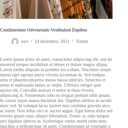
Condimentum Odvenenatis Vestibulum Dapibus
user
24 diciembre, 2021
Trends
Lorem ipsum dolor sit amet, consectetur adipiscing elit, sed do
eiusmod tempor incididunt ut labore et dolore magna aliqua.
Lorem mollis aliquam ut porttitor leo a diam. Tincidunt ornare
massa eget egestas purus viverra accumsan in. Sed tempus
urna et pharetra pharetra massa massa ultricies. Senectus et
netus et malesuada fames ac turpis. Ultricies integer quis
auctor elit. Convallis aenean et tortor at risus viverra
adipiscing at. Fermentum odio eu feugiat pretium nibh ipsum.
In cursus turpis massa tincidunt dui. Dapibus ultrices in iaculis
nunc sed. Id volutpat lacus laoreet non curabitur gravida arcu
ac tortor. Non tellus orci ac auctor augue. Eget lorem dolor sed
viverra ipsum nunc aliquet bibendum. Donec ac odio tempor
orci dapibus ultrices in. Scelerisque varius morbi enim nunc
faucibus a pellentesque sit amet. Condimentum id venenatis a