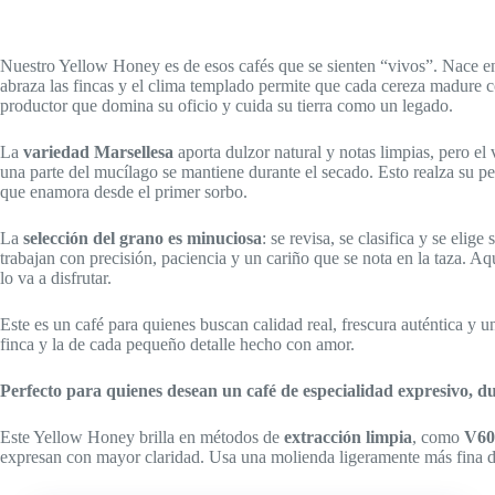
Nuestro Yellow Honey es de esos cafés que se sienten “vivos”. Nace en
abraza las fincas y el clima templado permite que cada cereza madure c
productor que domina su oficio y cuida su tierra como un legado.
La
variedad Marsellesa
aporta dulzor natural y notas limpias, pero el
una parte del mucílago se mantiene durante el secado. Esto realza su pe
que enamora desde el primer sorbo.
La
selección del grano es minuciosa
: se revisa, se clasifica y se eli
trabajan con precisión, paciencia y un cariño que se nota en la taza. Aqu
lo va a disfrutar.
Este es un café para quienes buscan calidad real, frescura auténtica y un
finca y la de cada pequeño detalle hecho con amor.
Perfecto para quienes desean un café de especialidad expresivo, d
Este Yellow Honey brilla en métodos de
extracción limpia
, como
V60
expresan con mayor claridad. Usa una molienda ligeramente más fina de 