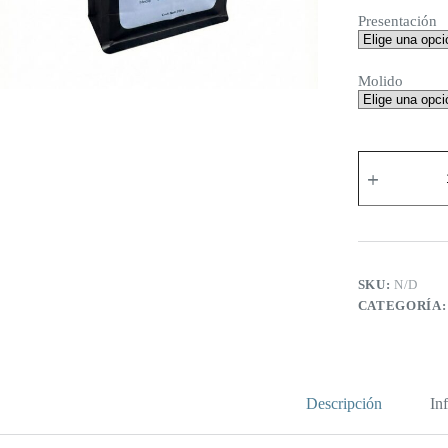
Presentación
Molido
Café
Puebla
Yellow
Honey
cantidad
SKU:
N/D
CATEGORÍA
Descripción
In