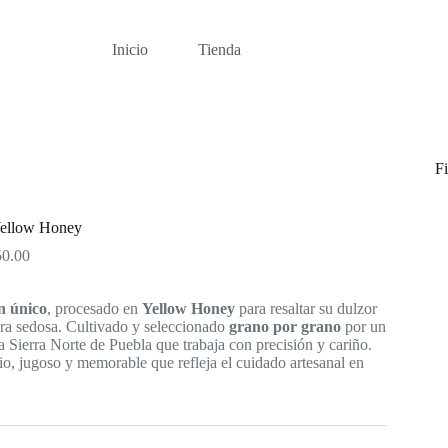
Inicio
Tienda
Fi
Yellow Honey
Price
50.00
range:
$200.00
n único
through
, procesado en
Yellow Honey
para resaltar su dulzor
ura sedosa. Cultivado y seleccionado
$650.00
grano por grano
por un
a Sierra Norte de Puebla que trabaja con precisión y cariño.
io, jugoso y memorable que refleja el cuidado artesanal en