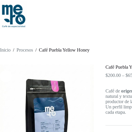
Saltar
al
contenido
Inicio
/
Procesos
/
Café Puebla Yellow Honey
Café Puebla 
$
200.00
–
$
6
Café de
orige
natural y text
productor de l
Un perfil limp
cada etapa.